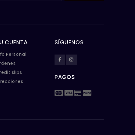
U CUENTA
SÍGUENOS
nfo Personal
rdenes
redit slips
PAGOS
irecciones