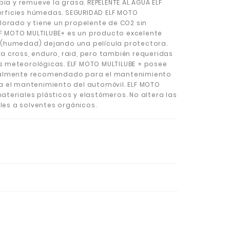
pia y remueve la grasa. REPELENTE AL AGUA ELF
erficies húmedas. SEGURIDAD ELF MOTO
clorado y tiene un propelente de CO2 sin
F MOTO MULTILUBE+ es un producto excelente
 (humedad) dejando una película protectora.
a cross, enduro, raid, pero también requeridas
s meteorológicas. ELF MOTO MULTILUBE + posee
cialmente recomendado para el mantenimiento
a el mantenimiento del automóvil. ELF MOTO
ateriales plásticos y elastómeros. No altera las
bles a solventes orgánicos.