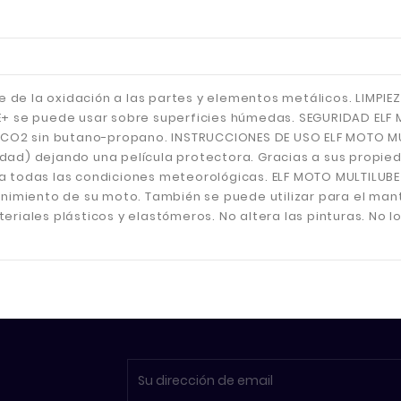
de la oxidación a las partes y elementos metálicos. LIMPIEZ
E+ se puede usar sobre superficies húmedas. SEGURIDAD ELF 
e CO2 sin butano-propano. INSTRUCCIONES DE USO ELF MOTO M
ad) dejando una película protectora. Gracias a sus propieda
 todas las condiciones meteorológicas. ELF MOTO MULTILUBE 
miento de su moto. También se puede utilizar para el mant
riales plásticos y elastómeros. No altera las pinturas. No lo