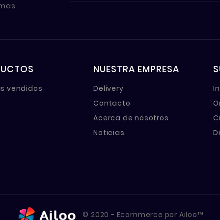
imas
DUCTOS
NUESTRA EMPRESA
S
s vendidos
Delivery
I
Contacto
O
Acerca de nosotros
C
Noticias
D
© 2020 - Ecommerce por Ailoo™