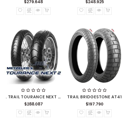
Precio
Precio
$279.648
$248.925
normal
normal
. TRAIL TOURANCE NEXT 2 METZELER
TRAIL BRIDGESTONE AT41
Precio
Precio
$288.087
$197.790
normal
normal