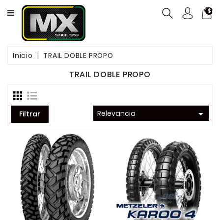
CATEGORY
$ca
NEUMÁTICOS
Inicio
TRAIL DOBLE PROPO
ACEITES
TRAIL DOBLE PROPO
MOTOS
FILTROS

Relevancia
Filtrar
PASTILLAS
DE
FRENO
SERVICIOS