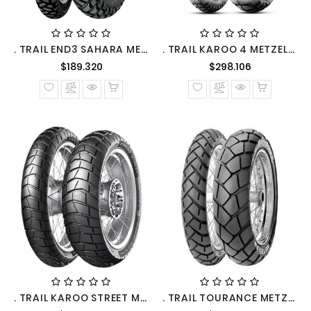
. TRAIL END3 SAHARA METZELER
. TRAIL KAROO 4 METZELER
Precio
Precio
$189.320
$298.106
normal
normal
. TRAIL KAROO STREET METZELER
. TRAIL TOURANCE METZELER