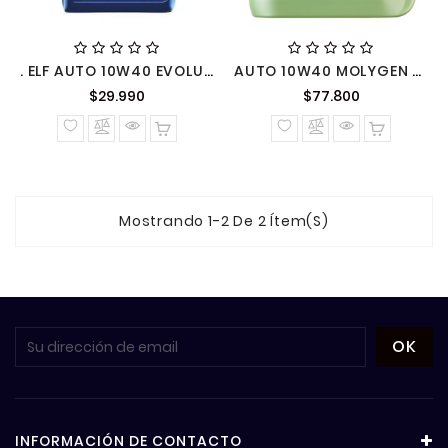
. ELF AUTO 10W40 EVOLUTION 700 STI BASED SYNTH.TECCHNO. (ACEA A3/B4,API,SN/CF) (3B.4L.CL)
AUTO 10W40 MOLYGEN NEW GENERATION 4LT 8538
Precio
Precio
$29.990
$77.800
normal
normal
Mostrando 1-2 De 2 Ítem(s)
INFORMACIÓN DE CONTACTO