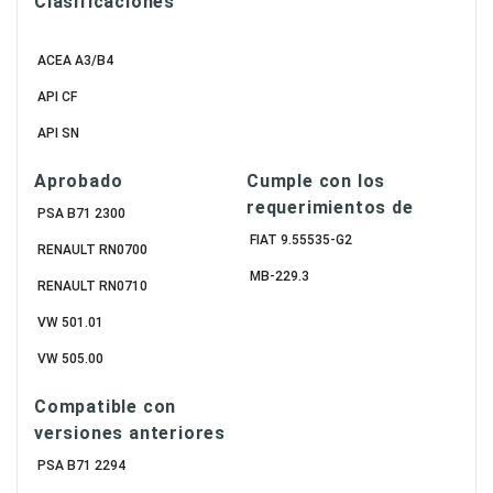
Clasificaciones
ACEA A3/B4
API CF
API SN
Aprobado
Cumple con los
requerimientos de
PSA B71 2300
FIAT 9.55535-G2
RENAULT RN0700
MB-229.3
RENAULT RN0710
VW 501.01
VW 505.00
Compatible con
versiones anteriores
PSA B71 2294