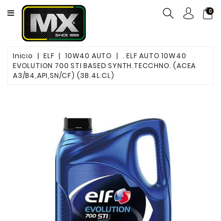
CATEGORY
0
NEUMÁTICOS
Inicio
ELF
10W40 AUTO
. ELF AUTO 10W40
ACEITES
EVOLUTION 700 STI BASED SYNTH.TECCHNO. (ACEA
A3/B4,API,SN/CF) (3B.4L.CL)
MOTOS
FILTROS
PASTILLAS
DE
FRENO
SERVICIOS