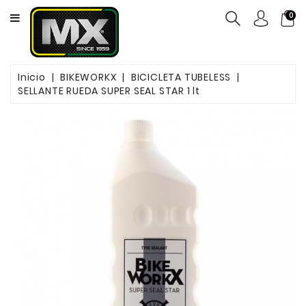
CATEGORY
0
NEUMÁTICOS
Inicio
BIKEWORKX
BICICLETA TUBELESS
ACEITES
SELLANTE RUEDA SUPER SEAL STAR 1 lt
MOTOS
FILTROS
PASTILLAS
DE
FRENO
SERVICIOS