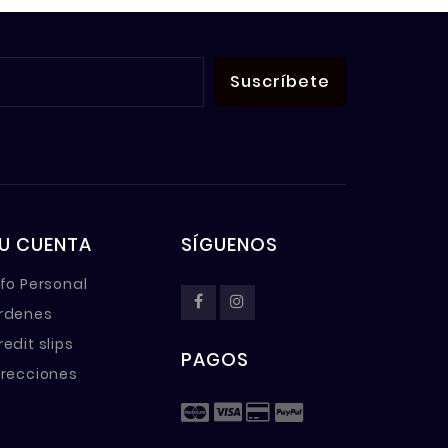
U CUENTA
SÍGUENOS
nfo Personal
rdenes
redit slips
PAGOS
irecciones