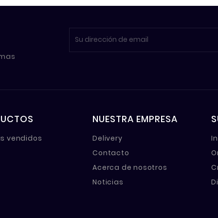
imas
DUCTOS
NUESTRA EMPRESA
S
s vendidos
Delivery
I
Contacto
O
Acerca de nosotros
C
Noticias
D