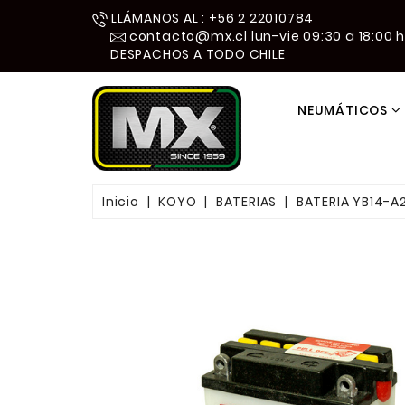
LLÁMANOS AL : +56 2 22010784
contacto@mx.cl
lun-vie 09:30 a 18:00 hr
DESPACHOS A TODO CHILE
NEUMÁTICOS
CAMARAS Y MOUSSE
CROSS Y ENDURO
CUSTOM CHOPPER
RACING VELOCIDAD
TRAIL DOBLE PROPO
PROTECTOR CUERO
Inicio
KOYO
BATERIAS
BATERIA YB14-A