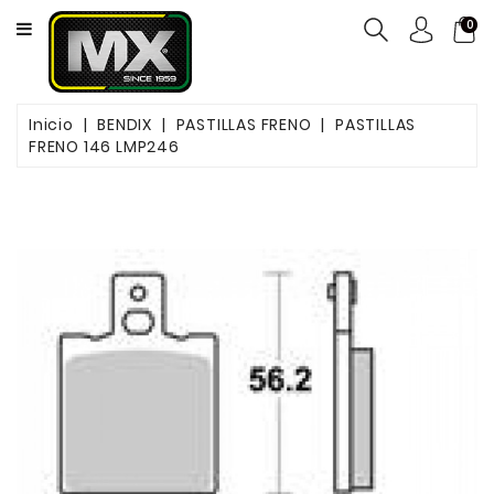
CATEGORY
0
NEUMÁTICOS
Inicio
BENDIX
PASTILLAS FRENO
PASTILLAS
ACEITES
FRENO 146 LMP246
MOTOS
FILTROS
PASTILLAS
DE
FRENO
SERVICIOS