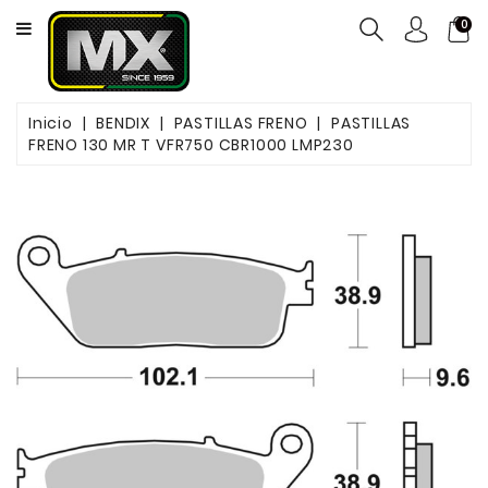
CATEGORY
0
NEUMÁTICOS
Inicio
BENDIX
PASTILLAS FRENO
PASTILLAS
ACEITES
FRENO 130 MR T VFR750 CBR1000 LMP230
MOTOS
FILTROS
PASTILLAS
DE
FRENO
SERVICIOS