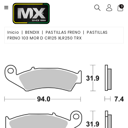
CATEGORY
0
NEUMÁTICOS
Inicio
BENDIX
PASTILLAS FRENO
PASTILLAS
ACEITES
FRENO 103 MOR D CR125 XLR250 TRX
MOTOS
FILTROS
PASTILLAS
DE
FRENO
SERVICIOS